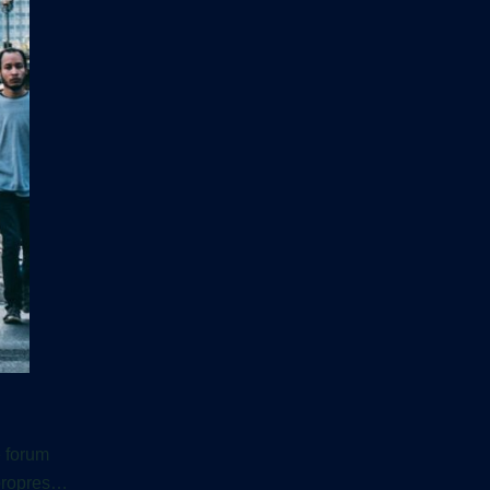
 forum
 propres…