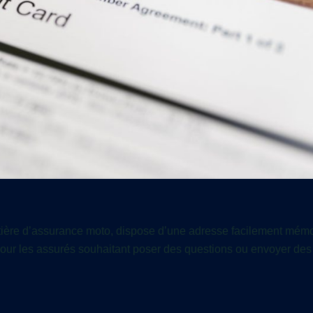
ière d’assurance moto, dispose d’une adresse facilement mémo
our les assurés souhaitant poser des questions ou envoyer des