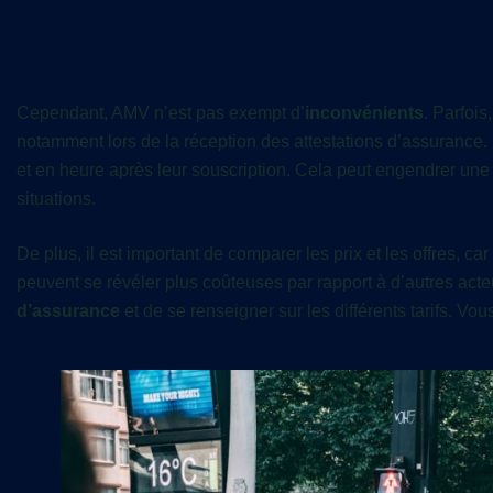
Inconvénients
Cependant, AMV n’est pas exempt d’
inconvénients
. Parfoi
notamment lors de la réception des attestations d’assurance.
et en heure après leur souscription. Cela peut engendrer une c
situations.
De plus, il est important de comparer les prix et les offres, 
peuvent se révéler plus coûteuses par rapport à d’autres act
d’assurance
et de se renseigner sur les différents tarifs. Vo