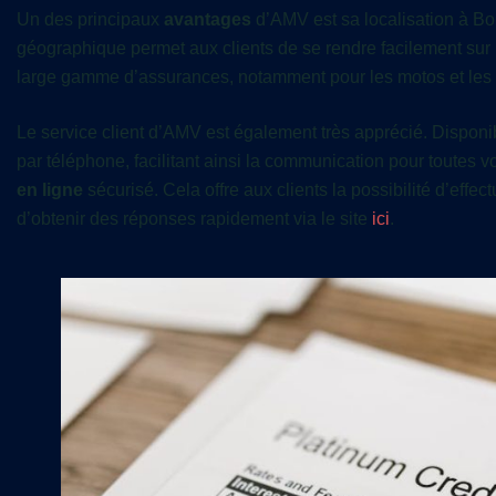
Un des principaux
avantages
d’AMV est sa localisation à Bo
géographique permet aux clients de se rendre facilement sur p
large gamme d’assurances, notamment pour les motos et les v
Le service client d’AMV est également très apprécié. Dispon
par téléphone, facilitant ainsi la communication pour toute
en ligne
sécurisé. Cela offre aux clients la possibilité d’eff
d’obtenir des réponses rapidement via le site
ici
.