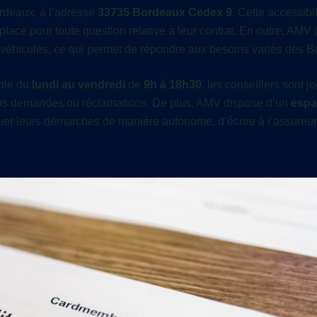
rdeaux, à l’adresse
33735 Bordeaux Cedex 9
. Cette accessibil
lace pour toute question relative à leur contrat. En outre, AMV 
éhicules, ce qui permet de répondre aux besoins variés des Bo
ible du
lundi au vendredi
de
9h à 18h30
, les conseillers sont j
s vos demandes ou réclamations. De plus, AMV dispose d’un
espa
ectuer leurs démarches de manière autonome, d’écrire à l’assureur