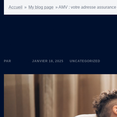
Accueil
»
My blog page
»
AMV : votre adresse assurance
AMV : votre adress
Bordeaux
PAR
PRISCA
JANVIER 18, 2025
UNCATEGORIZED