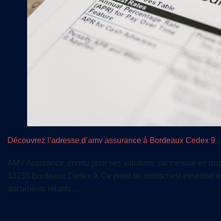
Découvrez l’adresse d’amv assurance à Bordeaux Cedex 9
AMV Assurance, connu pour ses solutions sur mesure en mat
33735 Bordeaux Cedex 9. Ce point de contact est essentiel p
documents relatifs…