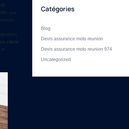
ité
Catégories
offre une
rdelais.
Blog
oignables
Devis assurance moto reunion
ce client
Devis assurance moto reunion 974
 et
Uncategorized