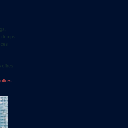
gs,
en temps
 ces
 offres
offres
.