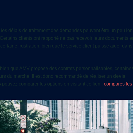
s, les délais de traitement des demandes peuvent être un peu lon
 Certains clients ont rapporté ne pas recevoir leurs documents 
ertaine frustration, bien que le service client puisse aider dans
car bien que AMV propose des contrats personnalisables, certaines
eurs du marché. Il est donc recommandé de réaliser un
devis
us pouvez comparer les options en visitant ce lien :
compares les 