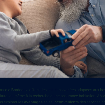
urance à Bordeaux, offrant des solutions variées adaptées aux b
voiture, ou même à la recherche d’une assurance habitation, AM
ns explorer les
avantages
et les
inconvénients
des services p